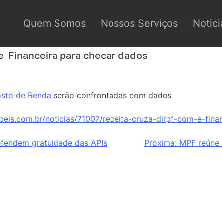
Quem Somos
Nossos Serviços
Notici
e-Financeira para checar dados
sto de Renda
serão confrontadas com dados
beis.com.br/noticias/71007/receita-cruza-dirpf-com-e-fina
efendem gratuidade das APIs
Proxima:
MPF reúne 