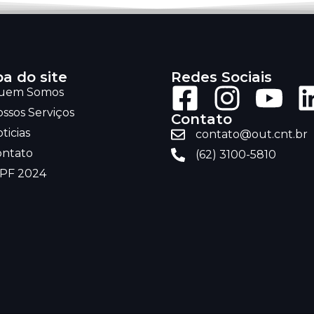
a do site
Redes Sociais
uem Somos
ssos Serviços
Contato
ticias
contato@out.cnt.br
ontato
(62) 3100-5810
RPF 2024