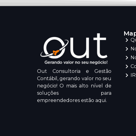
Map
Q
No
No
C
Out Consultoria e Gestão
I
Contábil, gerando valor no seu
negócio! O mais alto nível de
soluções para
empreendedores estão aqui.