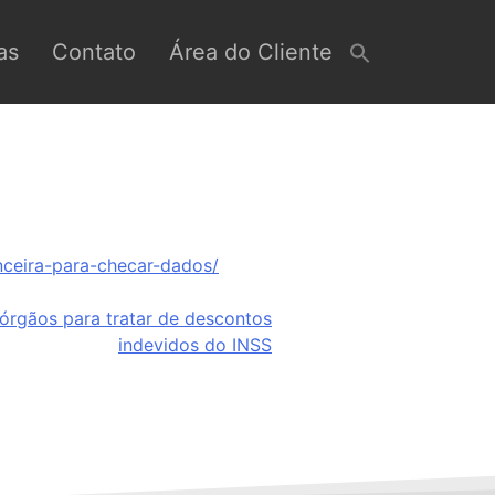
as
Contato
Área do Cliente
nceira-para-checar-dados/
órgãos para tratar de descontos
indevidos do INSS