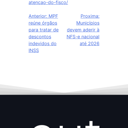
atencao-do-fisco/
Anterior:
MPF
Proxima:
reúne órgãos
Municípios
para tratar de
devem aderir à
descontos
NFS-e nacional
indevidos do
até 2026
INSS