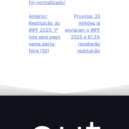
foi-normalizado/
Anterior:
Proxima:
33
Restituição do
milhões já
IRPF 2025: 1º
enviaram o IRPF
lote será pago
2025 e 61,3%
nesta sexta-
receberão
feira (30)
restituição