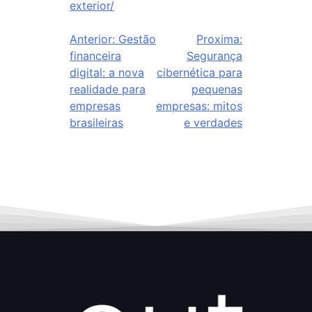
exterior/
Anterior:
Gestão
Proxima:
financeira
Segurança
digital: a nova
cibernética para
realidade para
pequenas
empresas
empresas: mitos
brasileiras
e verdades