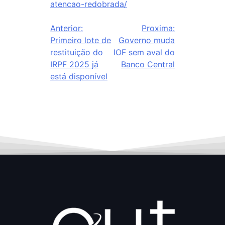
atencao-redobrada/
Anterior:
Proxima:
Primeiro lote de
Governo muda
restituição do
IOF sem aval do
IRPF 2025 já
Banco Central
está disponível