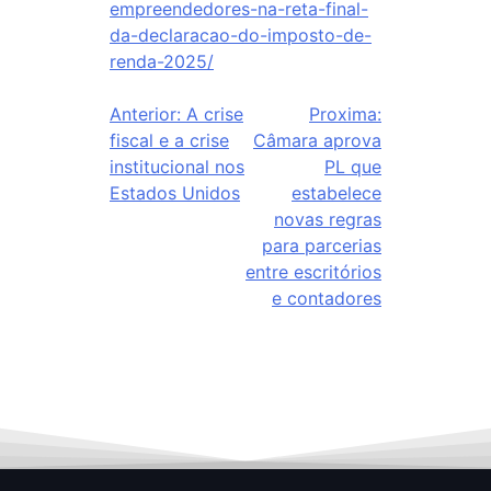
empreendedores-na-reta-final-
da-declaracao-do-imposto-de-
renda-2025/
Anterior:
A crise
Proxima:
fiscal e a crise
Câmara aprova
institucional nos
PL que
Estados Unidos
estabelece
novas regras
para parcerias
entre escritórios
e contadores