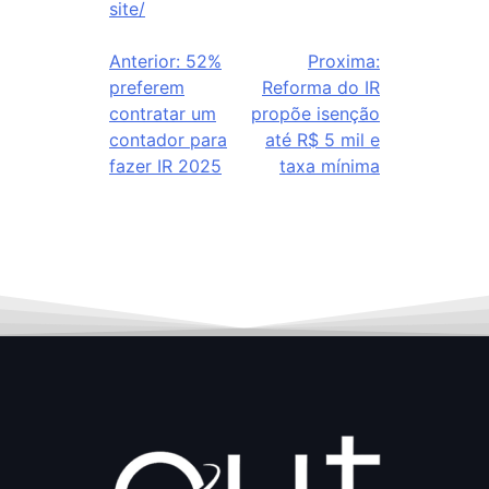
site/
Anterior:
52%
Proxima:
preferem
Reforma do IR
contratar um
propõe isenção
contador para
até R$ 5 mil e
fazer IR 2025
taxa mínima