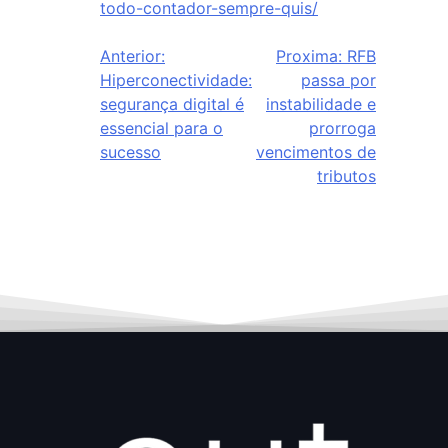
todo-contador-sempre-quis/
Anterior:
Proxima:
RFB
Hiperconectividade:
passa por
segurança digital é
instabilidade e
essencial para o
prorroga
sucesso
vencimentos de
tributos