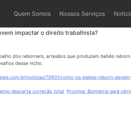
Quem Somos
Nossos Serviços
Notici
em impactar o direito trabalhista?
balho dos reborners, artesãos que produzem bebês reborn
safios desse nicho.
beis.com.br/noticias/70931/como-os-bebes-reborn-devem-i
erno descarta correção total
Proxima:
Biometria será obr