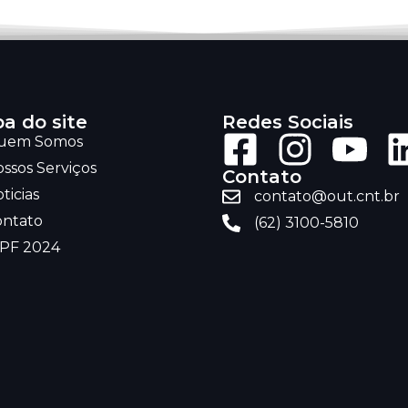
a do site
Redes Sociais
uem Somos
ssos Serviços
Contato
ticias
contato@out.cnt.br
ontato
(62) 3100-5810
RPF 2024