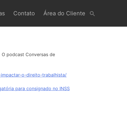
as
Contato
Área do Cliente
. O podcast Conversas de
mpactar-o-direito-trabalhista/
igatória para consignado no INSS