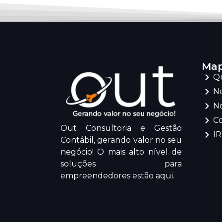
Map
Q
No
No
C
Out Consultoria e Gestão
I
Contábil, gerando valor no seu
negócio! O mais alto nível de
soluções para
empreendedores estão aqui.