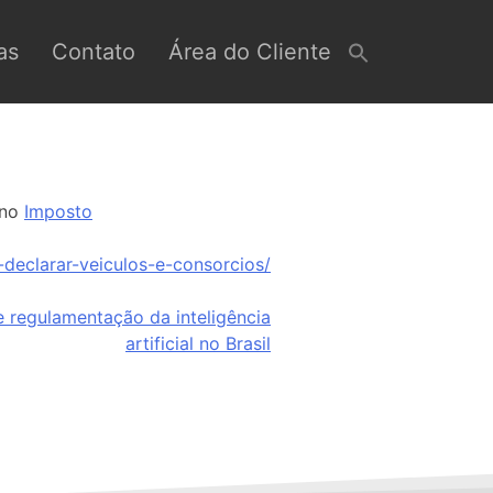
as
Contato
Área do Cliente
 no
Imposto
declarar-veiculos-e-consorcios/
 regulamentação da inteligência
artificial no Brasil