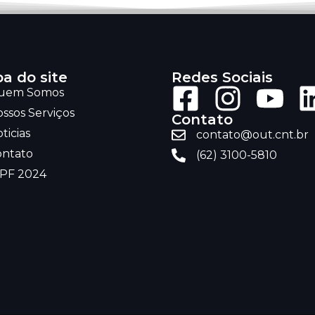
a do site
Redes Sociais
uem Somos
ssos Serviços
Contato
ticias
contato@out.cnt.br
ontato
(62) 3100-5810
RPF 2024