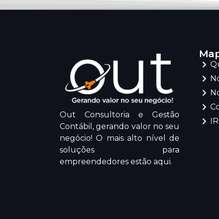
Map
Q
No
No
C
Out Consultoria e Gestão
I
Contábil, gerando valor no seu
negócio! O mais alto nível de
soluções para
empreendedores estão aqui.