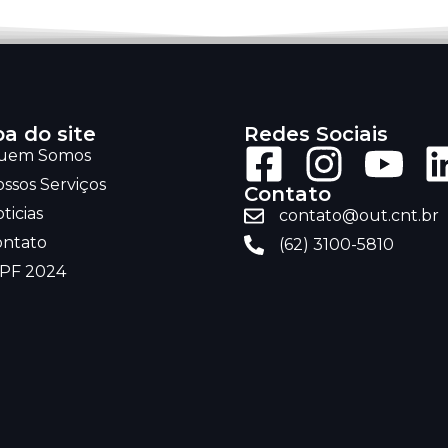
a do site
Redes Sociais
uem Somos
ssos Serviços
Contato
ticias
contato@out.cnt.br
ontato
(62) 3100-5810
RPF 2024