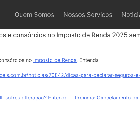
Quem Somos
Nossos Serviços
Notici
ros e consórcios no Imposto de Renda 2025 se
 consórcios no
Imposto de Renda
. Entenda
beis.com.br/noticias/70842/dicas-para-declarar-seguros-
L sofreu alteração? Entenda
Proxima:
Cancelamento da 