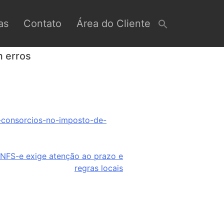
as
Contato
Área do Cliente
m erros
e-consorcios-no-imposto-de-
NFS-e exige atenção ao prazo e
regras locais