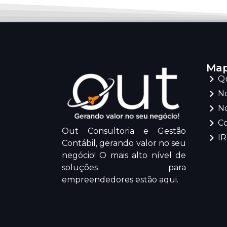
Map
Q
No
No
C
Out Consultoria e Gestão
I
Contábil, gerando valor no seu
negócio! O mais alto nível de
soluções para
empreendedores estão aqui.