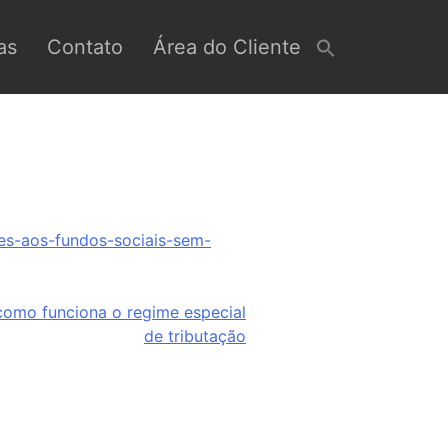
as
Contato
Área do Cliente
res-aos-fundos-sociais-sem-
como funciona o regime especial
de tributação