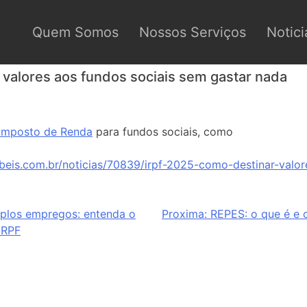
Quem Somos
Nossos Serviços
Notici
 valores aos fundos sociais sem gastar nada
Imposto de Renda
para fundos sociais, como
beis.com.br/noticias/70839/irpf-2025-como-destinar-valo
iplos empregos: entenda o
Proxima:
REPES: o que é e 
IRPF