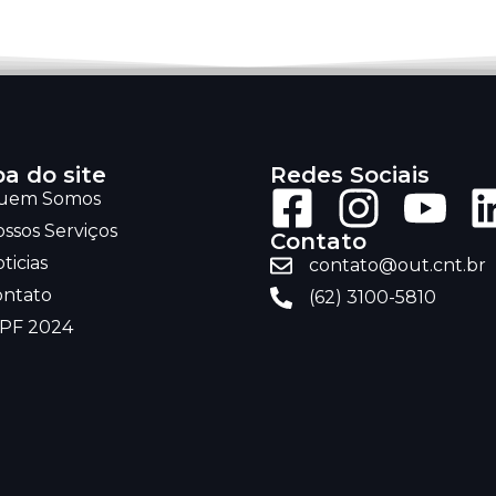
a do site
Redes Sociais
uem Somos
ssos Serviços
Contato
ticias
contato@out.cnt.br
ontato
(62) 3100-5810
RPF 2024