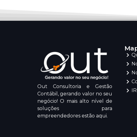
Map
Q
No
No
C
Out Consultoria e Gestão
I
Contábil, gerando valor no seu
negócio! O mais alto nível de
soluções para
empreendedores estão aqui.