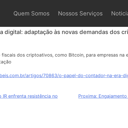
Quem Somos
Nossos Serviços
Notici
a digital: adaptação às novas demandas dos cr
fiscais dos criptoativos, como Bitcoin, para empresas na e
utação
beis.com.br/artigos/70863/o-papel-do-contador-na-era-di
 IR enfrenta resistência no
Proxima:
Engajamento d