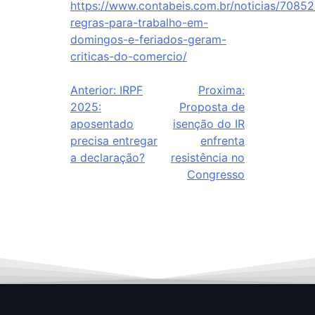
https://www.contabeis.com.br/noticias/7085
regras-para-trabalho-em-
domingos-e-feriados-geram-
criticas-do-comercio/
Anterior:
IRPF
Proxima:
2025:
Proposta de
aposentado
isenção do IR
precisa entregar
enfrenta
a declaração?
resistência no
Congresso