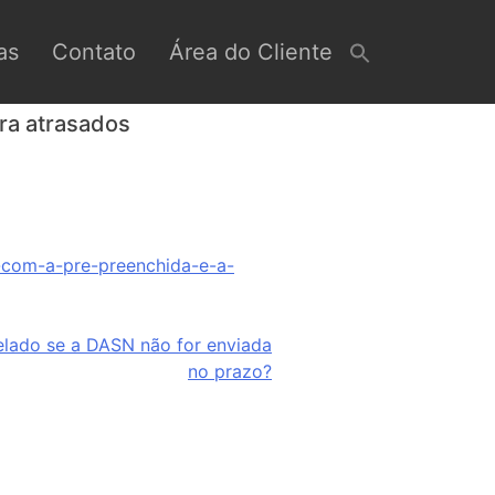
as
Contato
Área do Cliente
ara atrasados
o-com-a-pre-preenchida-e-a-
elado se a DASN não for enviada
no prazo?