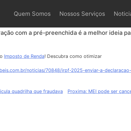
Quem Somos
Nossos Serviços
Notici
ração com a pré-preenchida é a melhor ideia p
do
Imposto de Renda
! Descubra como otimizar
beis.com.br/noticias/70848/irpf-2025-enviar-a-declaraca
cula quadrilha que fraudava
Proxima:
MEI pode ser canc