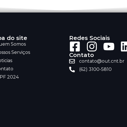
a do site
Redes Sociais
uem Somos
ssos Serviços
Contato
ticias
contato@out.cnt.br
ontato
(62) 3100-5810
RPF 2024