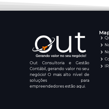
Map
Q
No
No
C
Out Consultoria e Gestão
I
Contábil, gerando valor no seu
negócio! O mais alto nível de
soluções para
empreendedores estão aqui.