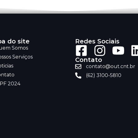
a do site
Redes Sociais
uem Somos
ssos Serviços
Contato
ticias
contato@out.cnt.br
ontato
(62) 3100-5810
RPF 2024