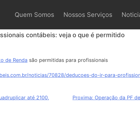
Quem Somos
Nossos Serviços
Notici
ssionais contábeis: veja o que é permitido
to de Renda
são permitidas para profissionais
beis.com.br/noticias/70828/deducoes-do-ir-para-profissio
uadruplicar até 2100,
Proxima:
Operação da PF des