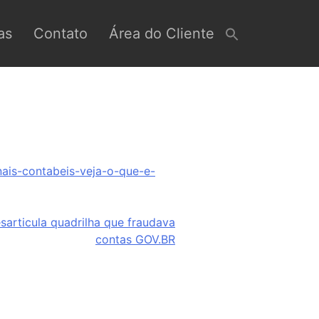
as
Contato
Área do Cliente
nais-contabeis-veja-o-que-e-
articula quadrilha que fraudava
contas GOV.BR