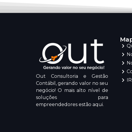
Map
Q
No
No
C
Out Consultoria e Gestão
I
Contábil, gerando valor no seu
negócio! O mais alto nível de
soluções para
empreendedores estão aqui.