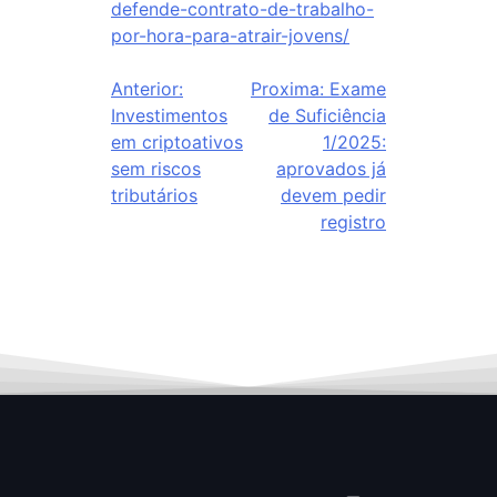
defende-contrato-de-trabalho-
por-hora-para-atrair-jovens/
Anterior:
Proxima:
Exame
Investimentos
de Suficiência
em criptoativos
1/2025:
sem riscos
aprovados já
tributários
devem pedir
registro