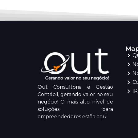
Map
Q
No
No
C
Out Consultoria e Gestão
I
Contábil, gerando valor no seu
negócio! O mais alto nível de
soluções para
empreendedores estão aqui.