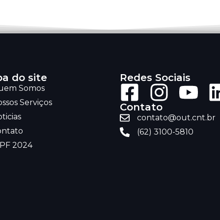
a do site
Redes Sociais
uem Somos
ssos Serviços
Contato
ticias
contato@out.cnt.br
ontato
(62) 3100-5810
RPF 2024