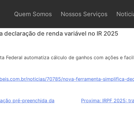
Quem Somos
Nossos Serviços
Notici
a declaração de renda variável no IR 2025
a Federal automatiza cálculo de ganhos com ações e facil
beis.com.br/noticias/70785/nova-ferramenta-simplifica-de
ação pré-preenchida da
Proxima:
IRPF 2025: tr