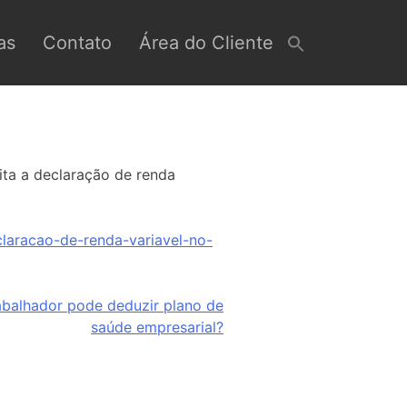
as
Contato
Área do Cliente
ita a declaração de renda
claracao-de-renda-variavel-no-
abalhador pode deduzir plano de
saúde empresarial?