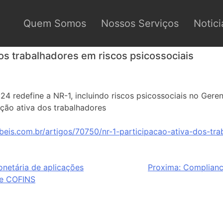
Quem Somos
Nossos Serviços
Notici
dos trabalhadores em riscos psicossociais
24 redefine a NR-1, incluindo riscos psicossociais no Ger
ção ativa dos trabalhadores
beis.com.br/artigos/70750/nr-1-participacao-ativa-dos-tr
netária de aplicações
Proxima:
Compliance
 e COFINS