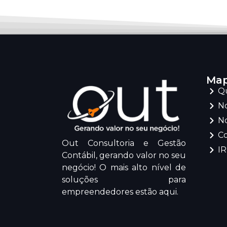
Map
Q
No
No
C
Out Consultoria e Gestão
I
Contábil, gerando valor no seu
negócio! O mais alto nível de
soluções para
empreendedores estão aqui.