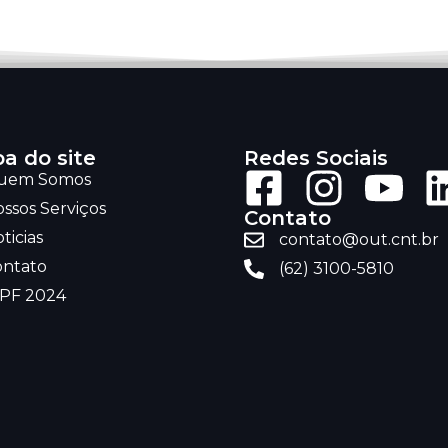
a do site
Redes Sociais
uem Somos
ssos Serviços
Contato
ticias
contato@out.cnt.br
ontato
(62) 3100-5810
RPF 2024