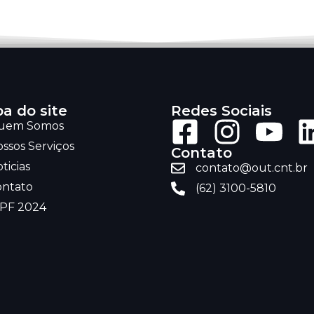
a do site
Redes Sociais
uem Somos
ssos Serviços
Contato
ticias
contato@out.cnt.br
ontato
(62) 3100-5810
RPF 2024