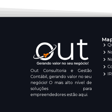
Map
Q
No
No
C
Out Consultoria e Gestão
I
Contábil, gerando valor no seu
negócio! O mais alto nível de
soluções para
empreendedores estão aqui.