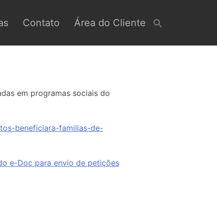
as
Contato
Área do Cliente
tradas em programas sociais do
os-beneficiara-familias-de-
 do e-Doc para envio de petições