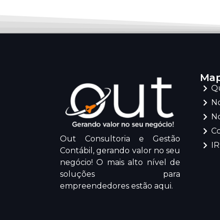
Map
Q
No
No
C
Out Consultoria e Gestão
I
Contábil, gerando valor no seu
negócio! O mais alto nível de
soluções para
empreendedores estão aqui.