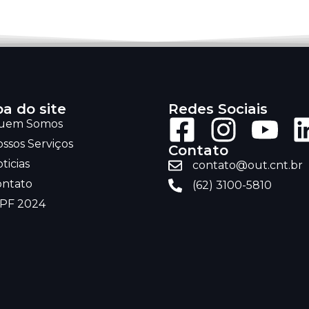
a do site
Redes Sociais
uem Somos
ssos Serviços
Contato
ticias
contato@out.cnt.br
ontato
(62) 3100-5810
RPF 2024