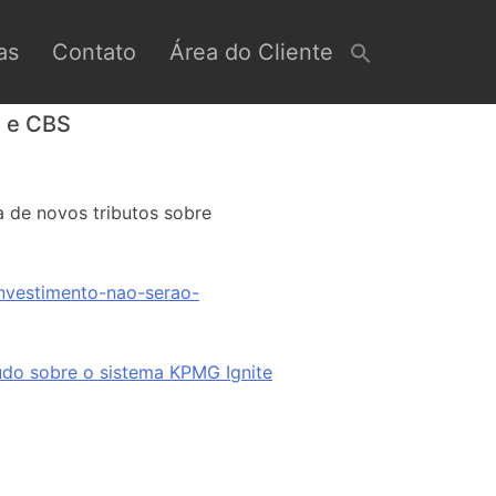
as
Contato
Área do Cliente
S e CBS
a de novos tributos sobre
investimento-nao-serao-
tudo sobre o sistema KPMG Ignite