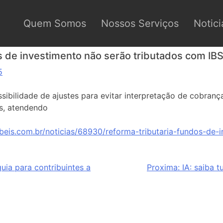
Quem Somos
Nossos Serviços
Notici
os de investimento não serão tributados com IB
5
ssibilidade de ajustes para evitar interpretação de cobranç
os, atendendo
beis.com.br/noticias/68930/reforma-tributaria-fundos-de-
uia para contribuintes a
Proxima:
IA: saiba 