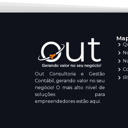
Map
Q
No
No
C
Out Consultoria e Gestão
I
Contábil, gerando valor no seu
negócio! O mais alto nível de
soluções para
empreendedores estão aqui.