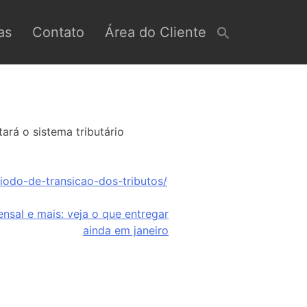
as
Contato
Área do Cliente
ará o sistema tributário
iodo-de-transicao-dos-tributos/
nsal e mais: veja o que entregar
ainda em janeiro