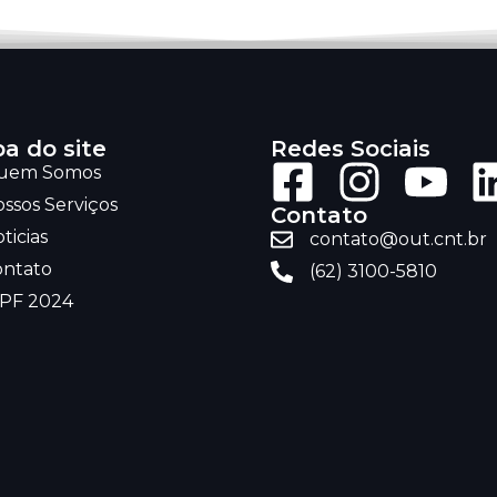
a do site
Redes Sociais
uem Somos
ssos Serviços
Contato
ticias
contato@out.cnt.br
ontato
(62) 3100-5810
RPF 2024