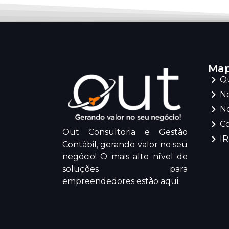
Map
Q
No
No
C
Out Consultoria e Gestão
I
Contábil, gerando valor no seu
negócio! O mais alto nível de
soluções para
empreendedores estão aqui.