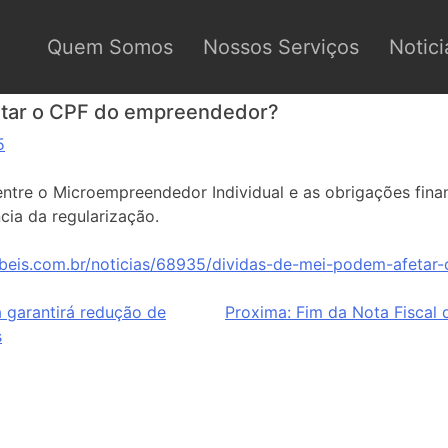
Quem Somos
Nossos Serviços
Notici
etar o CPF do empreendedor?
5
ntre o Microempreendedor Individual e as obrigações fina
cia da regularização.
beis.com.br/noticias/68935/dividas-de-mei-podem-afetar
a garantirá redução de
Proxima:
Fim da Nota Fiscal 
s