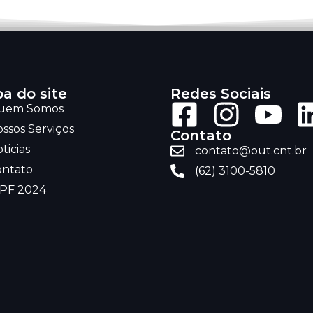
a do site
Redes Sociais
uem Somos
ssos Serviços
Contato
ticias
contato@out.cnt.br
ontato
(62) 3100-5810
RPF 2024