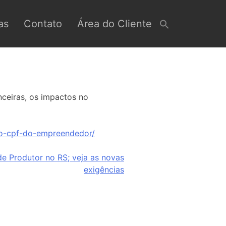
as
Contato
Área do Cliente
nceiras, os impactos no
-o-cpf-do-empreendedor/
de Produtor no RS; veja as novas
exigências