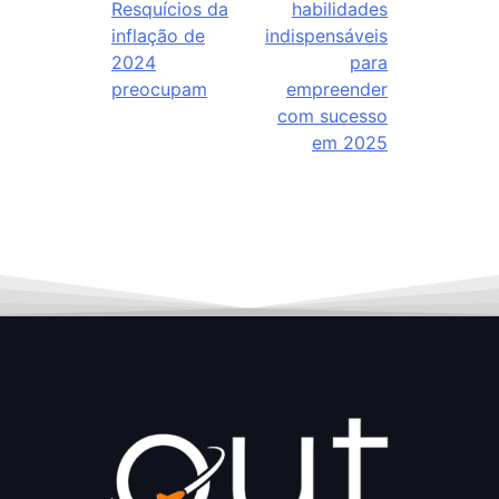
Resquícios da
habilidades
inflação de
indispensáveis
2024
para
preocupam
empreender
com sucesso
em 2025