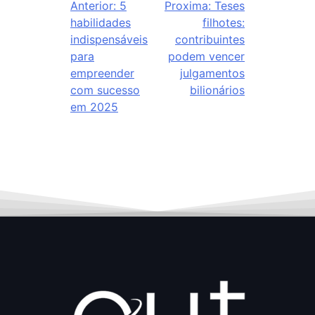
Anterior:
5
Proxima:
Teses
habilidades
filhotes:
indispensáveis
contribuintes
para
podem vencer
empreender
julgamentos
com sucesso
bilionários
em 2025