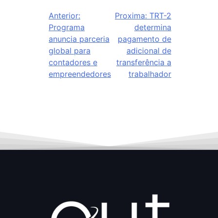
Anterior:
Proxima:
TRT-2
Programa
determina
anuncia parceria
pagamento de
global para
adicional de
contadores e
transferência a
empreendedores
trabalhador