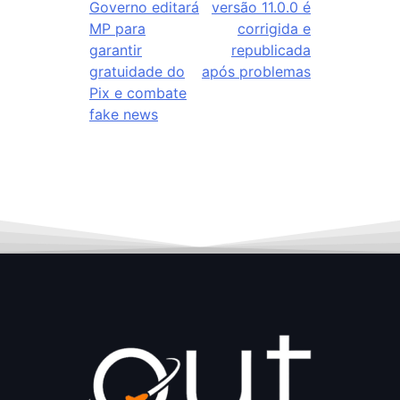
Governo editará
versão 11.0.0 é
MP para
corrigida e
garantir
republicada
gratuidade do
após problemas
Pix e combate
fake news