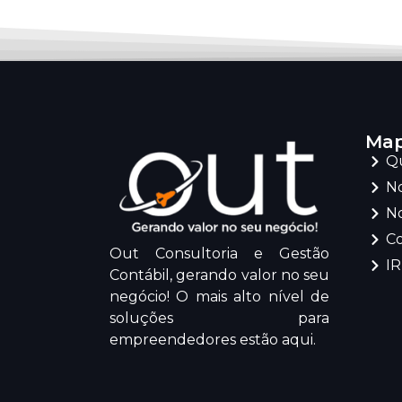
Map
Q
No
No
C
Out Consultoria e Gestão
I
Contábil, gerando valor no seu
negócio! O mais alto nível de
soluções para
empreendedores estão aqui.