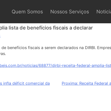
Quem Somos
Nossos Serviços
Notici
lia lista de benefícios fiscais a declarar
5
ta de benefícios fiscais a serem declarados na DIRBI. Empr
vas.
eis.com.br/noticias/68877/dirbi-receita-federal-amplia-list
 infla déficit comercial da
Proxima:
Receita Federal