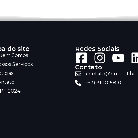
a do site
Redes Sociais
uem Somos
ssos Serviços
Contato
ticias
contato@out.cnt.br
ontato
(62) 3100-5810
RPF 2024