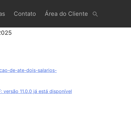
as
Contato
Área do Cliente
2025
cao-de-ate-dois-salarios-
versão 11.0.0 já está disponível