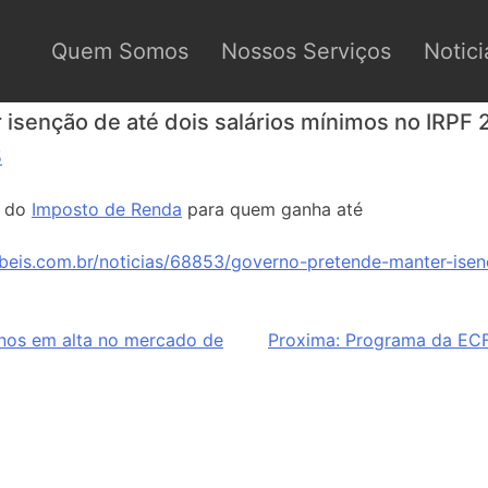
Quem Somos
Nossos Serviços
Notici
isenção de até dois salários mínimos no IRPF 
5
o do
Imposto de Renda
para quem ganha até
beis.com.br/noticias/68853/governo-pretende-manter-isen
anos em alta no mercado de
Proxima:
Programa da ECF: 