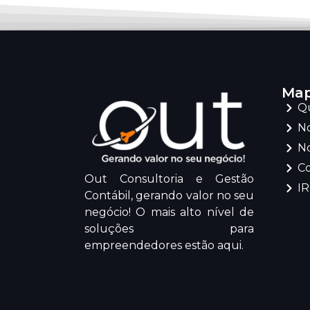
Map
Q
No
No
C
Out Consultoria e Gestão
I
Contábil, gerando valor no seu
negócio! O mais alto nível de
soluções para
empreendedores estão aqui.