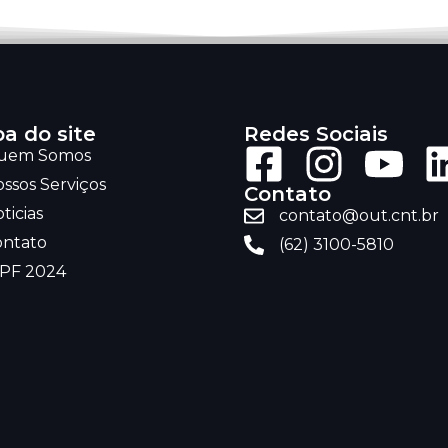
a do site
Redes Sociais
uem Somos
ssos Serviços
Contato
ticias
contato@out.cnt.br
ontato
(62) 3100-5810
RPF 2024