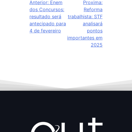
Anterior:
Enem
Proxima:
dos Concursos:
Reforma
resultado será
trabalhista: STF
antecipado para
analisará
4 de fevereiro
pontos
importantes em
2025