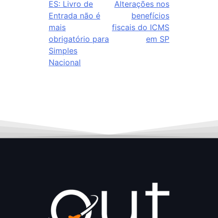
ES: Livro de
Alterações nos
Entrada não é
benefícios
mais
fiscais do ICMS
obrigatório para
em SP
Simples
Nacional