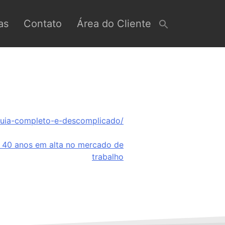
as
Contato
Área do Cliente
guia-completo-e-descomplicado/
m 40 anos em alta no mercado de
trabalho