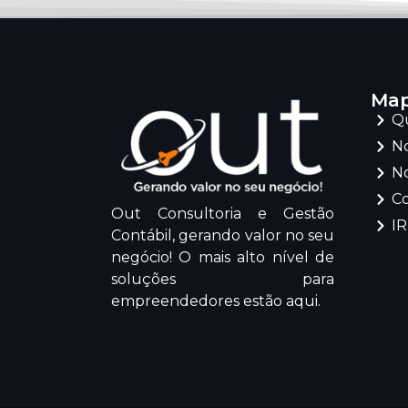
Map
Q
No
No
C
Out Consultoria e Gestão
I
Contábil, gerando valor no seu
negócio! O mais alto nível de
soluções para
empreendedores estão aqui.