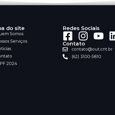
a do site
Redes Sociais
uem Somos
ssos Serviços
Contato
ticias
contato@out.cnt.br
ontato
(62) 3100-5810
RPF 2024