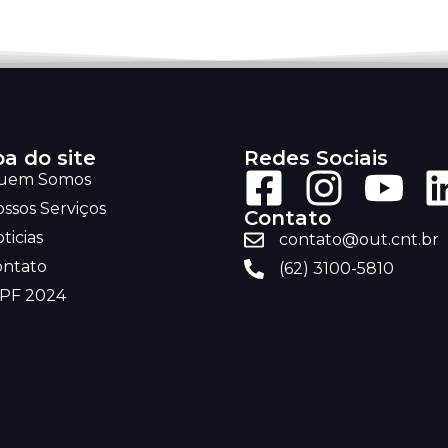
a do site
Redes Sociais
uem Somos
ssos Serviços
Contato
ticias
contato@out.cnt.br
ontato
(62) 3100-5810
RPF 2024