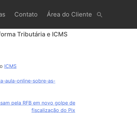
as
Contato
Área do Cliente
eforma Tributária e ICMS
do
ICMS
ra-aula-online-sobre-as-
ssam pela RFB em novo golpe de
fiscalização do Pix