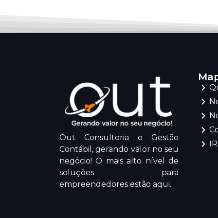
Map
Q
No
No
C
Out Consultoria e Gestão
I
Contábil, gerando valor no seu
negócio! O mais alto nível de
soluções para
empreendedores estão aqui.