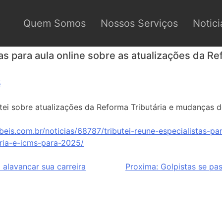
Quem Somos
Nossos Serviços
Notici
tas para aula online sobre as atualizações da R
5
butei sobre atualizações da Reforma Tributária e mudanças 
eis.com.br/noticias/68787/tributei-reune-especialistas-pa
aria-e-icms-para-2025/
 alavancar sua carreira
Proxima:
Golpistas se pa