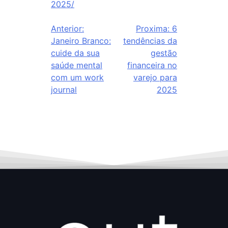
2025/
Anterior:
Proxima:
6
Janeiro Branco:
tendências da
cuide da sua
gestão
saúde mental
financeira no
com um work
varejo para
journal
2025