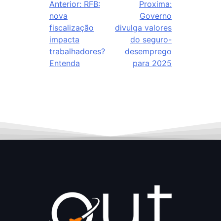
Anterior:
RFB:
Proxima:
nova
Governo
fiscalização
divulga valores
impacta
do seguro-
trabalhadores?
desemprego
Entenda
para 2025