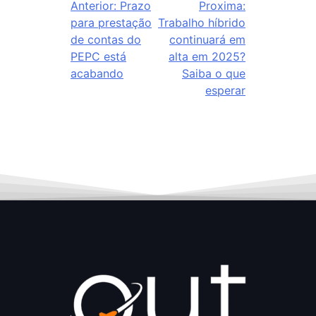
Anterior:
Prazo
Proxima:
para prestação
Trabalho híbrido
de contas do
continuará em
PEPC está
alta em 2025?
acabando
Saiba o que
esperar