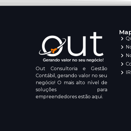
Map
Q
No
No
C
Out Consultoria e Gestão
I
Contábil, gerando valor no seu
negócio! O mais alto nível de
soluções para
empreendedores estão aqui.