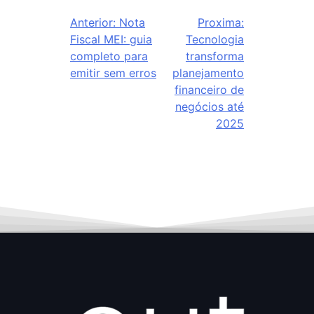
Anterior:
Nota
Proxima:
Fiscal MEI: guia
Tecnologia
completo para
transforma
emitir sem erros
planejamento
financeiro de
negócios até
2025