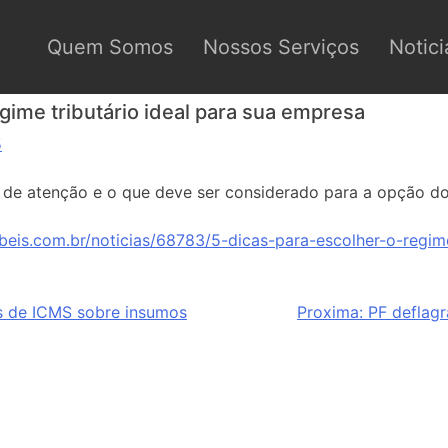
Quem Somos
Nossos Serviços
Notici
egime tributário ideal para sua empresa
5
s de atenção e o que deve ser considerado para a opção do
beis.com.br/noticias/68783/5-dicas-para-escolher-o-regime
s de ICMS sobre insumos
Proxima:
PF deflagr