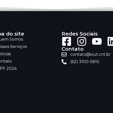
a do site
Redes Sociais
uem Somos
ssos Serviços
Contato
ticias
contato@out.cnt.br
ontato
(62) 3100-5810
RPF 2024