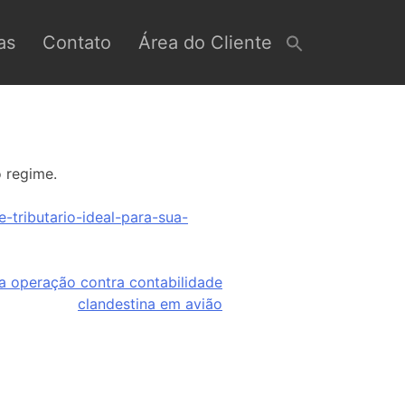
as
Contato
Área do Cliente
 regime.
-tributario-ideal-para-sua-
a operação contra contabilidade
clandestina em avião