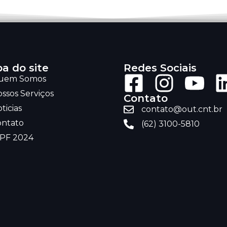
a do site
Redes Sociais
uem Somos
ssos Serviços
Contato
ticias
contato@out.cnt.br
ontato
(62) 3100-5810
RPF 2024