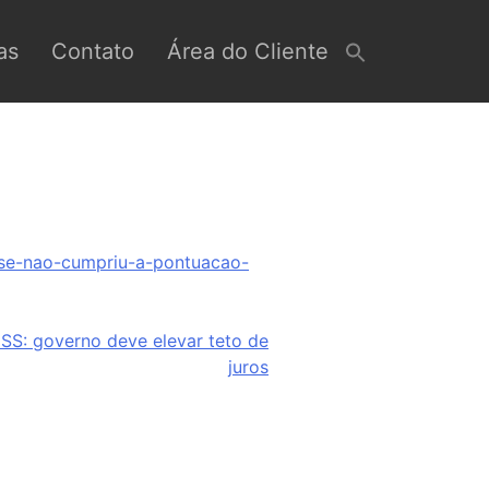
as
Contato
Área do Cliente
-se-nao-cumpriu-a-pontuacao-
SS: governo deve elevar teto de
juros