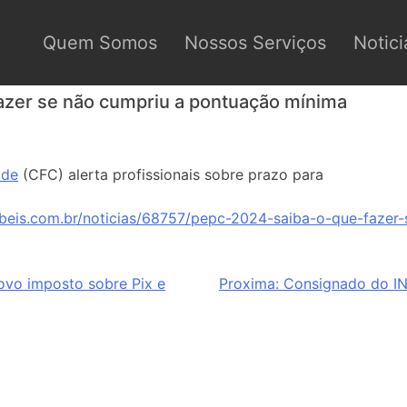
Quem Somos
Nossos Serviços
Notici
azer se não cumpriu a pontuação mínima
ade
(CFC) alerta profissionais sobre prazo para
beis.com.br/noticias/68757/pepc-2024-saiba-o-que-fazer
ovo imposto sobre Pix e
Proxima:
Consignado do IN