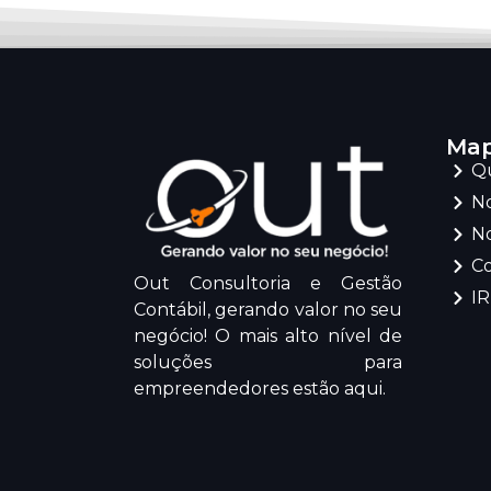
Map
Q
No
No
C
Out Consultoria e Gestão
I
Contábil, gerando valor no seu
negócio! O mais alto nível de
soluções para
empreendedores estão aqui.