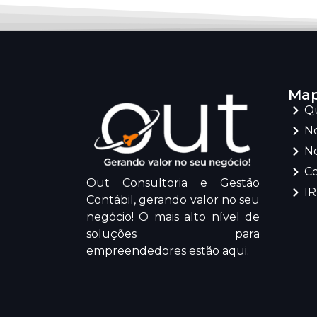
Map
Q
No
No
C
Out Consultoria e Gestão
I
Contábil, gerando valor no seu
negócio! O mais alto nível de
soluções para
empreendedores estão aqui.