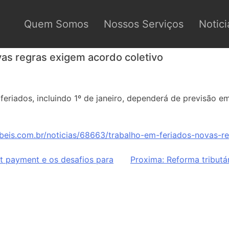
Quem Somos
Nossos Serviços
Notici
vas regras exigem acordo coletivo
 feriados, incluindo 1º de janeiro, dependerá de previsão 
beis.com.br/noticias/68663/trabalho-em-feriados-novas-r
lit payment e os desafios para
Proxima:
Reforma tributá