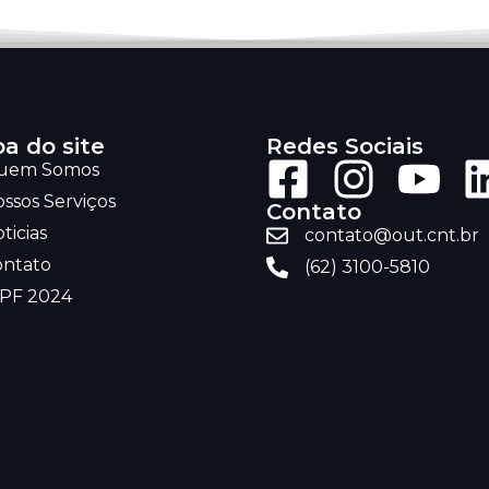
a do site
Redes Sociais
uem Somos
ssos Serviços
Contato
ticias
contato@out.cnt.br
ontato
(62) 3100-5810
RPF 2024