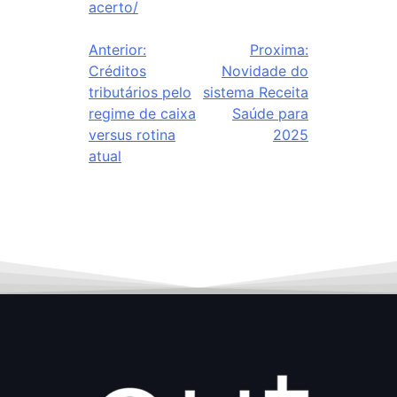
acerto/
Anterior:
Proxima:
Créditos
Novidade do
tributários pelo
sistema Receita
regime de caixa
Saúde para
versus rotina
2025
atual