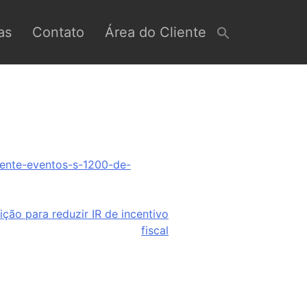
as
Contato
Área do Cliente
mente-eventos-s-1200-de-
ção para reduzir IR de incentivo
fiscal