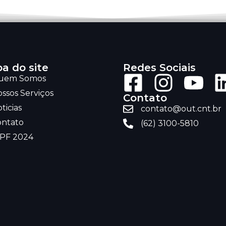
a do site
Redes Sociais
uem Somos
ssos Serviços
Contato
ticias
contato@out.cnt.br
ontato
(62) 3100-5810
RPF 2024