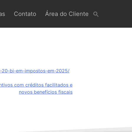
as
Contato
Área do Cliente
-r-20-bi-em-impostos-em-2025/
tivos com créditos facilitados e
novos benefícios fiscais