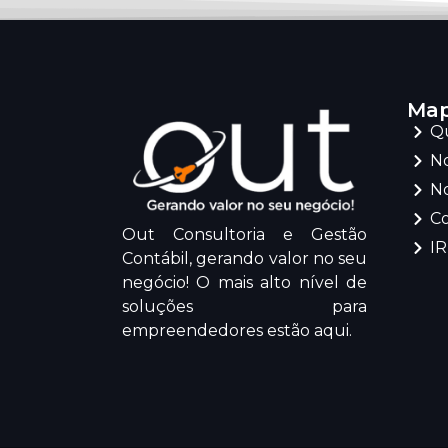
Map
Q
No
No
C
Out Consultoria e Gestão
I
Contábil, gerando valor no seu
negócio! O mais alto nível de
soluções para
empreendedores estão aqui.