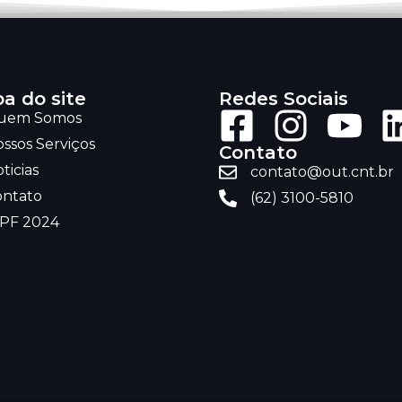
a do site
Redes Sociais
uem Somos
ssos Serviços
Contato
ticias
contato@out.cnt.br
ontato
(62) 3100-5810
RPF 2024