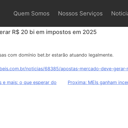
Quem Somos
Nossos Serviços
Notici
erar R$ 20 bi em impostos em 2025
sas com domínio bet.br estarão atuando legalmente.
beis.com.br/noticias/68385/apostas-mercado-deve-gerar
s e mais: o que esperar do
Proxima:
MEIs ganham incen