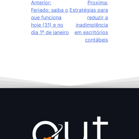
Anterior:
Proxima:
Feriado: saiba o
Estratégias para
que funciona
reduzir a
hoje (31) e no
inadimplência
dia 1º de janeiro
em escritórios
contábeis