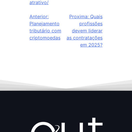
atrativo/
Anterior:
Proxima:
Quais
Planejamento
profissões
tributário com
devem liderar
criptomoedas
as contratações
em 2025?