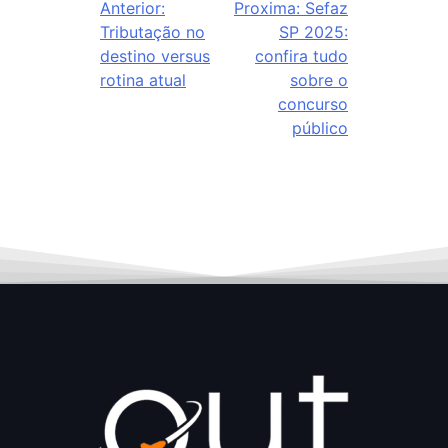
Anterior:
Proxima:
Sefaz
Tributação no
SP 2025:
destino versus
confira tudo
rotina atual
sobre o
concurso
público