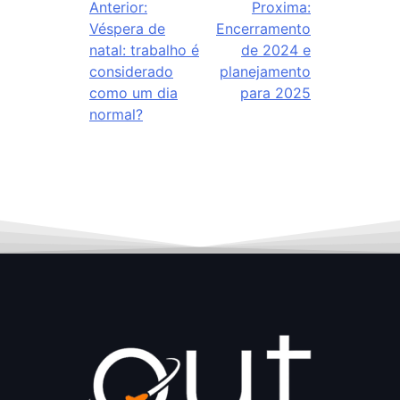
Anterior:
Proxima:
Véspera de
Encerramento
natal: trabalho é
de 2024 e
considerado
planejamento
como um dia
para 2025
normal?