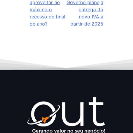
aproveitar ao
Governo planeja
máximo o
entrega do
recesso de final
novo IVA a
de ano?
partir de 2025