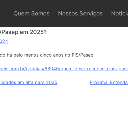
Quem Somos
Nossos Serviços
Notici
S/Pasep em 2025?
2024
ado há pelo menos cinco anos no PIS/Pasep.
abeis.com.br/noticias/68040/quem-deve-receber-o-pis-pa
bilidades em alta para 2025
Proxima:
Entenda