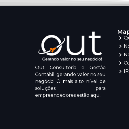
Map
Q
No
No
C
Out Consultoria e Gestão
I
Contábil, gerando valor no seu
negócio! O mais alto nível de
soluções para
empreendedores estão aqui.