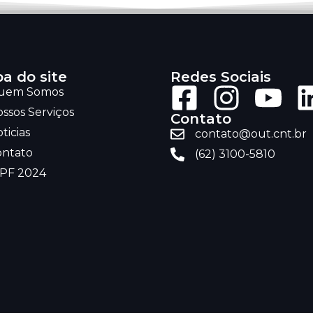
a do site
Redes Sociais
uem Somos
ssos Serviços
Contato
ticias
contato@out.cnt.br
ontato
(62) 3100-5810
RPF 2024